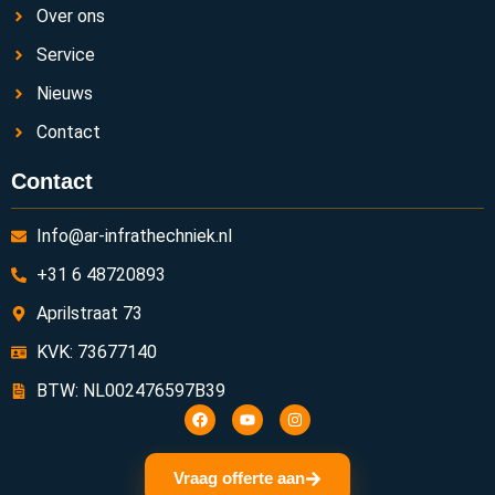
Over ons
Service
Nieuws
Contact
Contact
Info@ar-infrathechniek.nl
+31 6 48720893
Aprilstraat 73
KVK: 73677140
BTW: NL002476597B39
Vraag offerte aan