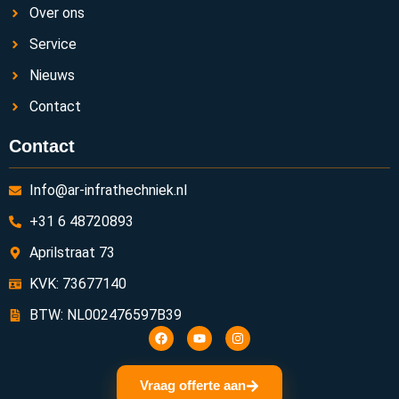
Over ons
Service
Nieuws
Contact
Contact
Info@ar-infrathechniek.nl
+31 6 48720893
Aprilstraat 73
KVK: 73677140
BTW: NL002476597B39
Vraag offerte aan