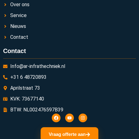
Over ons
Service
Nieuws
Contact
Contact
Info@ar-infrathechniek.nl
+31 6 48720893
Aprilstraat 73
KVK: 73677140
BTW: NL002476597B39
Vraag offerte aan