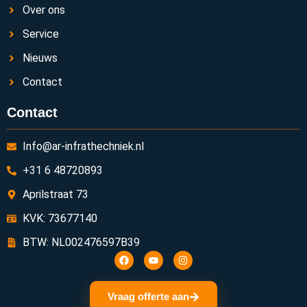
Over ons
Service
Nieuws
Contact
Contact
Info@ar-infrathechniek.nl
+31 6 48720893
Aprilstraat 73
KVK: 73677140
BTW: NL002476597B39
Vraag offerte aan