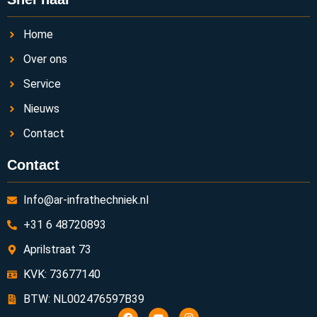
Home
Over ons
Service
Nieuws
Contact
Contact
Info@ar-infrathechniek.nl
+31 6 48720893
Aprilstraat 73
KVK: 73677140
BTW: NL002476597B39