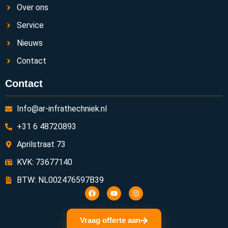
Over ons
Service
Nieuws
Contact
Contact
Info@ar-infrathechniek.nl
+31 6 48720893
Aprilstraat 73
KVK: 73677140
BTW: NL002476597B39
Vraag offerte aan