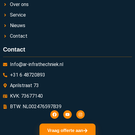
Over ons
Service
Nieuws
Contact
Contact
Info@ar-infrathechniek.nl
+31 6 48720893
Aprilstraat 73
KVK: 73677140
BTW: NL002476597B39
Vraag offerte aan