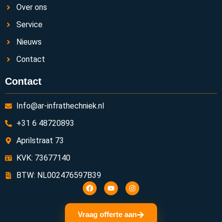
Over ons
Service
Nieuws
Contact
Contact
Info@ar-infrathechniek.nl
+31 6 48720893
Aprilstraat 73
KVK: 73677140
BTW: NL002476597B39
Vraag offerte aan