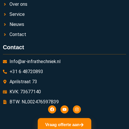
Over ons
Service
Nieuws
Contact
Contact
Info@ar-infrathechniek.nl
+31 6 48720893
Aprilstraat 73
KVK: 73677140
BTW: NL002476597B39
Vraag offerte aan