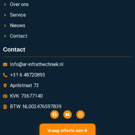
Over ons
Service
Nieuws
Contact
Contact
Info@ar-infrathechniek.nl
+31 6 48720893
Aprilstraat 73
KVK: 73677140
BTW: NL002476597B39
Vraag offerte aan