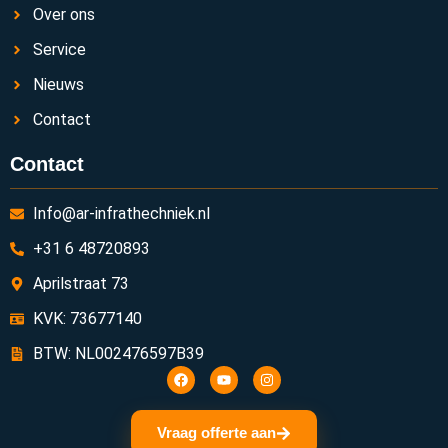
Over ons
Service
Nieuws
Contact
Contact
Info@ar-infrathechniek.nl
+31 6 48720893
Aprilstraat 73
KVK: 73677140
BTW: NL002476597B39
Vraag offerte aan