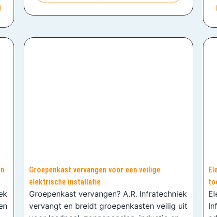
en
Groepenkast vervangen voor een veilige
El
elektrische installatie
to
iek
Groepenkast vervangen? A.R. Infratechniek
El
en
vervangt en breidt groepenkasten veilig uit
In