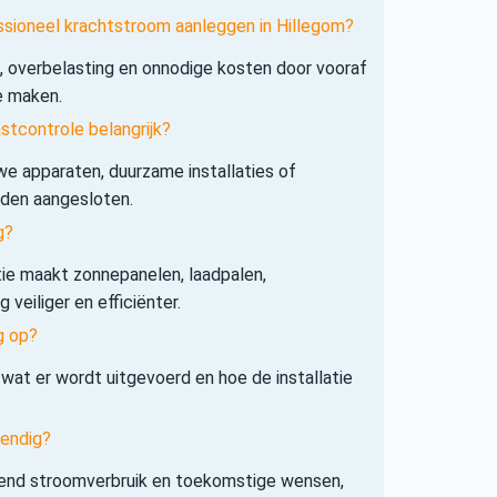
ssioneel krachtstroom aanleggen in Hillegom?
s, overbelasting en onnodige kosten door vooraf
e maken.
tcontrole belangrijk?
e apparaten, duurzame installaties of
rden aangesloten.
g?
tie maakt zonnepanelen, laadpalen,
veiliger en efficiënter.
g op?
 wat er wordt uitgevoerd en hoe de installatie
tendig?
iend stroomverbruik en toekomstige wensen,