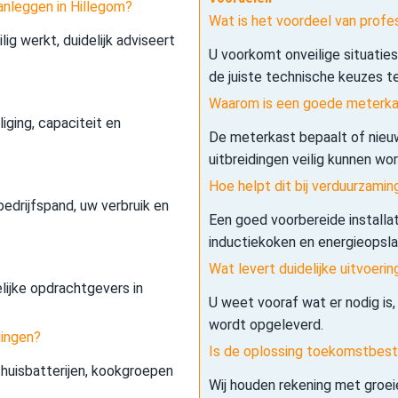
anleggen in Hillegom?
Wat is het voordeel van profe
lig werkt, duidelijk adviseert
U voorkomt onveilige situatie
de juiste technische keuzes t
Waarom is een goede meterkas
iging, capaciteit en
De meterkast bepaalt of nieuw
uitbreidingen veilig kunnen wo
Hoe helpt dit bij verduurzamin
edrijfspand, uw verbruik en
Een goed voorbereide installa
inductiekoken en energieopslag 
Wat levert duidelijke uitvoerin
elijke opdrachtgevers in
U weet vooraf wat er nodig is,
wordt opgeleverd.
dingen?
Is de oplossing toekomstbes
 thuisbatterijen, kookgroepen
Wij houden rekening met groe