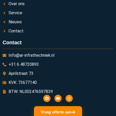
Over ons
Service
Nieuws
Contact
Contact
Info@ar-infrathechniek.nl
+31 6 48720893
Aprilstraat 73
KVK: 73677140
BTW: NL002476597B39
Vraag offerte aan