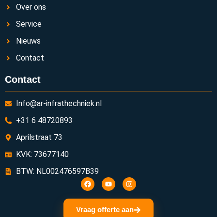
Over ons
Service
Nieuws
Contact
Contact
Info@ar-infrathechniek.nl
+31 6 48720893
Aprilstraat 73
KVK: 73677140
BTW: NL002476597B39
Vraag offerte aan