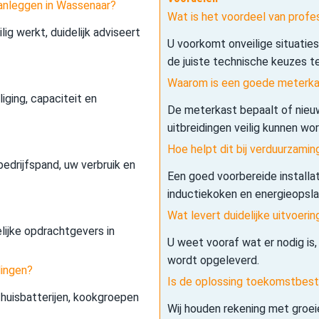
anleggen in Wassenaar?
Wat is het voordeel van prof
lig werkt, duidelijk adviseert
U voorkomt onveilige situatie
de juiste technische keuzes t
Waarom is een goede meterkas
iging, capaciteit en
De meterkast bepaalt of nieuw
uitbreidingen veilig kunnen wo
Hoe helpt dit bij verduurzamin
edrijfspand, uw verbruik en
Een goed voorbereide installa
inductiekoken en energieopslag 
Wat levert duidelijke uitvoerin
elijke opdrachtgevers in
U weet vooraf wat er nodig is,
wordt opgeleverd.
dingen?
Is de oplossing toekomstbes
 thuisbatterijen, kookgroepen
Wij houden rekening met groe