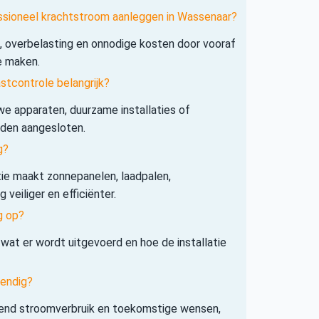
essioneel krachtstroom aanleggen in Wassenaar?
s, overbelasting en onnodige kosten door vooraf
e maken.
tcontrole belangrijk?
e apparaten, duurzame installaties of
rden aangesloten.
g?
tie maakt zonnepanelen, laadpalen,
veiliger en efficiënter.
g op?
 wat er wordt uitgevoerd en hoe de installatie
tendig?
iend stroomverbruik en toekomstige wensen,