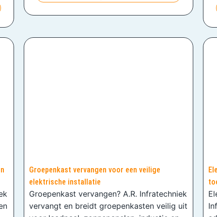
en
Groepenkast vervangen voor een veilige
El
elektrische installatie
to
iek
Groepenkast vervangen? A.R. Infratechniek
El
en
vervangt en breidt groepenkasten veilig uit
In