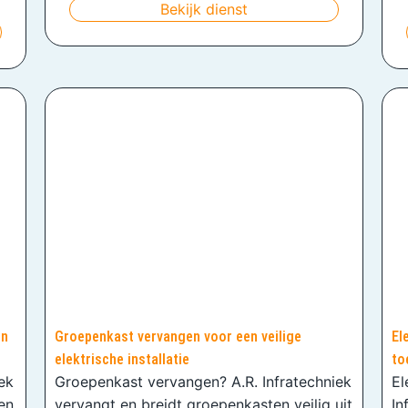
Bekijk dienst
en
Groepenkast vervangen voor een veilige
El
elektrische installatie
to
iek
Groepenkast vervangen? A.R. Infratechniek
El
en
vervangt en breidt groepenkasten veilig uit
In