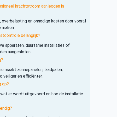
ssioneel krachtstroom aanleggen in
s, overbelasting en onnodige kosten door vooraf
e maken.
tcontrole belangrijk?
e apparaten, duurzame installaties of
rden aangesloten.
g?
tie maakt zonnepanelen, laadpalen,
veiliger en efficiënter.
g op?
 wat er wordt uitgevoerd en hoe de installatie
tendig?