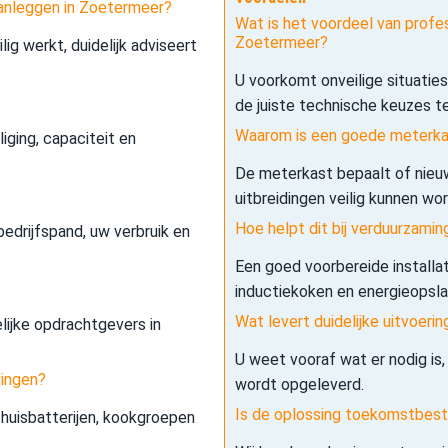
aanleggen in Zoetermeer?
Wat is het voordeel van profe
Zoetermeer?
lig werkt, duidelijk adviseert
U voorkomt onveilige situatie
de juiste technische keuzes t
Waarom is een goede meterkas
iging, capaciteit en
De meterkast bepaalt of nieuw
uitbreidingen veilig kunnen wo
Hoe helpt dit bij verduurzamin
edrijfspand, uw verbruik en
Een goed voorbereide installa
inductiekoken en energieopslag 
Wat levert duidelijke uitvoerin
elijke opdrachtgevers in
U weet vooraf wat er nodig is,
dingen?
wordt opgeleverd.
Is de oplossing toekomstbes
 thuisbatterijen, kookgroepen