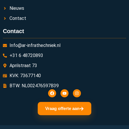
Nieuws
Contact
Contact
Info@ar-infrathechniek.nl
+31 6 48720893
Aprilstraat 73
KVK: 73677140
BTW: NL002476597B39
Vraag offerte aan