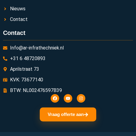
Nieuws
Contact
Contact
Info@ar-infrathechniek.nl
+31 6 48720893
Aprilstraat 73
KVK: 73677140
BTW: NL002476597B39
Vraag offerte aan