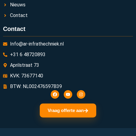
Nieuws
Contact
Contact
Info@ar-infrathechniek.nl
+31 6 48720893
Aprilstraat 73
KVK: 73677140
BTW: NL002476597B39
Vraag offerte aan