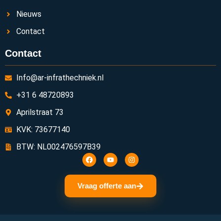
Nieuws
Contact
Contact
Info@ar-infrathechniek.nl
+31 6 48720893
Aprilstraat 73
KVK: 73677140
BTW: NL002476597B39
Vraag offerte aan