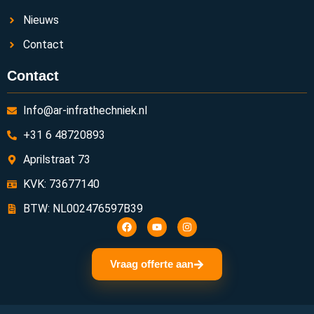
Nieuws
Contact
Contact
Info@ar-infrathechniek.nl
+31 6 48720893
Aprilstraat 73
KVK: 73677140
BTW: NL002476597B39
Vraag offerte aan