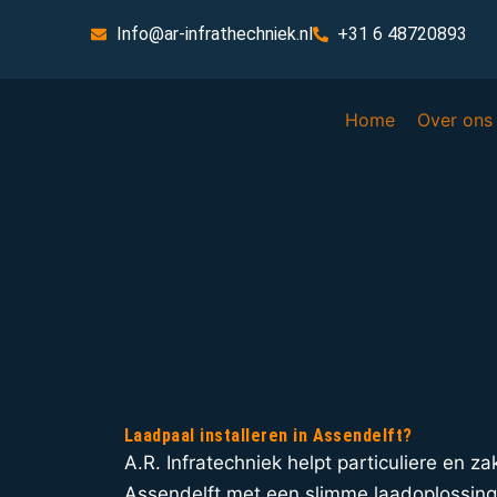
Info@ar-infrathechniek.nl
+31 6 48720893
Home
Over ons
Laadpaal installeren in Assendelft?
A.R. Infratechniek helpt particuliere en zak
Assendelft met een slimme laadoplossing v