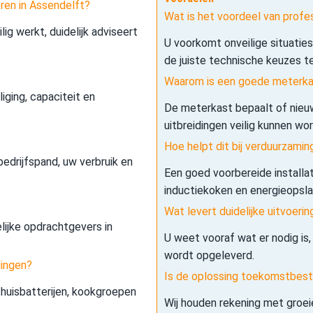
eren in Assendelft?
Wat is het voordeel van profes
lig werkt, duidelijk adviseert
U voorkomt onveilige situatie
de juiste technische keuzes t
Waarom is een goede meterkas
iging, capaciteit en
De meterkast bepaalt of nieuw
uitbreidingen veilig kunnen wo
Hoe helpt dit bij verduurzamin
edrijfspand, uw verbruik en
Een goed voorbereide installa
inductiekoken en energieopslag 
Wat levert duidelijke uitvoerin
elijke opdrachtgevers in
U weet vooraf wat er nodig is,
wordt opgeleverd.
dingen?
Is de oplossing toekomstbes
 thuisbatterijen, kookgroepen
Wij houden rekening met groe