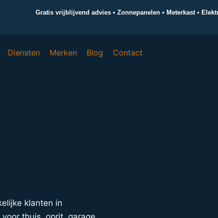
Gratis vrijblijvend advies • Zonnepanelen • Meterkast • Elek
Diensten
Merken
Blog
Contact
elijke klanten in
oor thuis, oprit, garage,