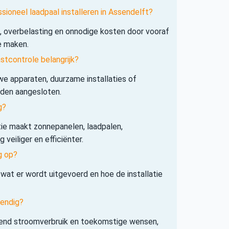
sioneel laadpaal installeren in Assendelft?
s, overbelasting en onnodige kosten door vooraf
e maken.
tcontrole belangrijk?
e apparaten, duurzame installaties of
rden aangesloten.
g?
tie maakt zonnepanelen, laadpalen,
veiliger en efficiënter.
g op?
 wat er wordt uitgevoerd en hoe de installatie
tendig?
iend stroomverbruik en toekomstige wensen,