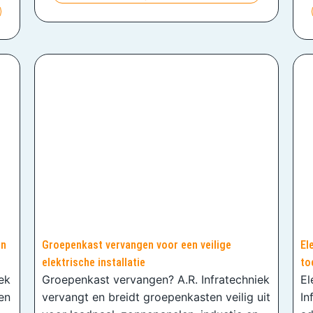
en
Groepenkast vervangen voor een veilige
El
elektrische installatie
to
iek
Groepenkast vervangen? A.R. Infratechniek
El
en
vervangt en breidt groepenkasten veilig uit
In