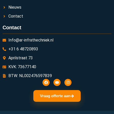
Nieuws
Contact
Contact
Info@ar-infrathechniek.nl
+31 6 48720893
Aprilstraat 73
KVK: 73677140
BTW: NL002476597B39
Vraag offerte aan