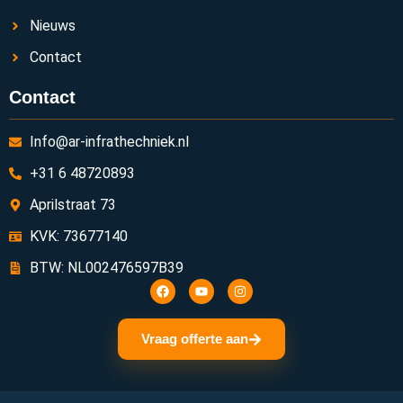
Nieuws
Contact
Contact
Info@ar-infrathechniek.nl
+31 6 48720893
Aprilstraat 73
KVK: 73677140
BTW: NL002476597B39
Vraag offerte aan