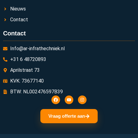
Nieuws
Contact
Contact
Info@ar-infrathechniek.nl
+31 6 48720893
Aprilstraat 73
KVK: 73677140
BTW: NL002476597B39
Vraag offerte aan