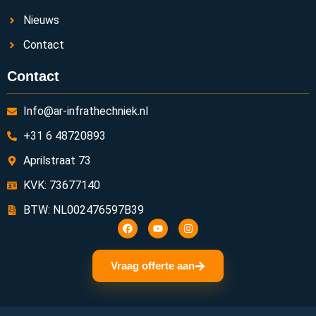
Nieuws
Contact
Contact
Info@ar-infrathechniek.nl
+31 6 48720893
Aprilstraat 73
KVK: 73677140
BTW: NL002476597B39
Vraag offerte aan