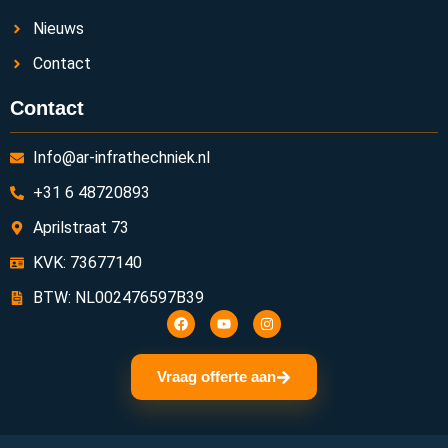
Nieuws
Contact
Contact
Info@ar-infrathechniek.nl
+31 6 48720893
Aprilstraat 73
KVK: 73677140
BTW: NL002476597B39
Vraag offerte aan