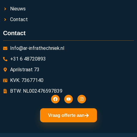
Nieuws
Contact
Contact
Info@ar-infrathechniek.nl
+31 6 48720893
Aprilstraat 73
KVK: 73677140
BTW: NL002476597B39
Vraag offerte aan