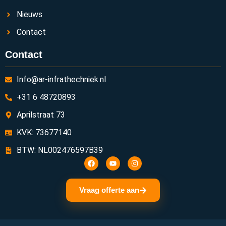
Nieuws
Contact
Contact
Info@ar-infrathechniek.nl
+31 6 48720893
Aprilstraat 73
KVK: 73677140
BTW: NL002476597B39
Vraag offerte aan