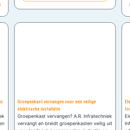
en
Groepenkast vervangen voor een veilige
El
elektrische installatie
to
iek
Groepenkast vervangen? A.R. Infratechniek
El
en
vervangt en breidt groepenkasten veilig uit
In