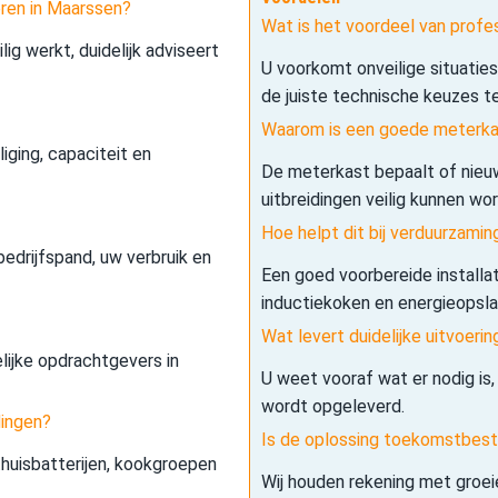
eren in Maarssen?
Wat is het voordeel van profes
lig werkt, duidelijk adviseert
U voorkomt onveilige situatie
de juiste technische keuzes t
Waarom is een goede meterkas
iging, capaciteit en
De meterkast bepaalt of nieuw
uitbreidingen veilig kunnen wo
Hoe helpt dit bij verduurzamin
edrijfspand, uw verbruik en
Een goed voorbereide installa
inductiekoken en energieopslag 
Wat levert duidelijke uitvoerin
elijke opdrachtgevers in
U weet vooraf wat er nodig is,
wordt opgeleverd.
dingen?
Is de oplossing toekomstbes
 thuisbatterijen, kookgroepen
Wij houden rekening met groe