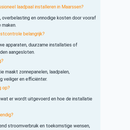
sioneel laadpaal installeren in Maarssen?
s, overbelasting en onnodige kosten door vooraf
e maken.
tcontrole belangrijk?
e apparaten, duurzame installaties of
rden aangesloten.
g?
tie maakt zonnepanelen, laadpalen,
veiliger en efficiënter.
g op?
 wat er wordt uitgevoerd en hoe de installatie
tendig?
iend stroomverbruik en toekomstige wensen,