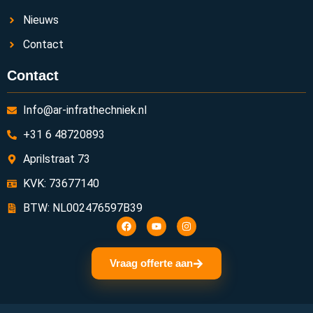
Nieuws
Contact
Contact
Info@ar-infrathechniek.nl
+31 6 48720893
Aprilstraat 73
KVK: 73677140
BTW: NL002476597B39
Vraag offerte aan