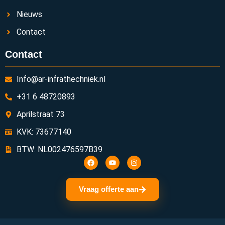
Nieuws
Contact
Contact
Info@ar-infrathechniek.nl
+31 6 48720893
Aprilstraat 73
KVK: 73677140
BTW: NL002476597B39
Vraag offerte aan