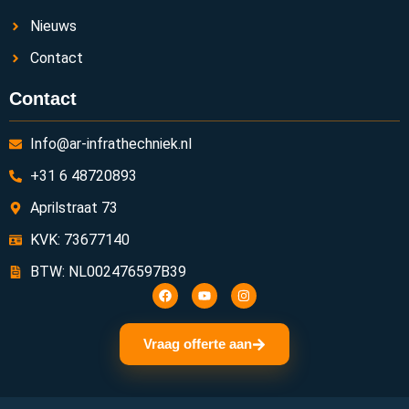
Nieuws
Contact
Contact
Info@ar-infrathechniek.nl
+31 6 48720893
Aprilstraat 73
KVK: 73677140
BTW: NL002476597B39
Vraag offerte aan