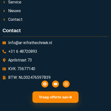
Service
Nieuws
Contact
Contact
Info@ar-infrathechniek.nl
+31 6 48720893
Aprilstraat 73
KVK: 73677140
BTW: NL002476597B39
Vraag offerte aan