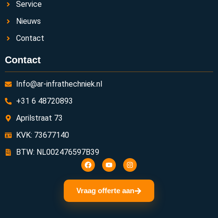
Service
Nieuws
Contact
Contact
Info@ar-infrathechniek.nl
+31 6 48720893
Aprilstraat 73
KVK: 73677140
BTW: NL002476597B39
Vraag offerte aan