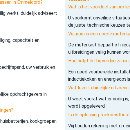
passen in Emmeloord?
Wat is het voordeel van prof
lig werkt, duidelijk adviseert
U voorkomt onveilige situatie
de juiste technische keuzes t
Waarom is een goede meterkas
iging, capaciteit en
De meterkast bepaalt of nieuw
uitbreidingen veilig kunnen wo
Hoe helpt dit bij verduurzamin
edrijfspand, uw verbruik en
Een goed voorbereide installa
inductiekoken en energieopslag 
Wat levert duidelijke uitvoerin
elijke opdrachtgevers in
U weet vooraf wat er nodig is,
wordt opgeleverd.
dingen?
Is de oplossing toekomstbes
 thuisbatterijen, kookgroepen
Wij houden rekening met groe