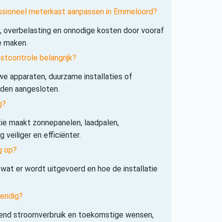
essioneel meterkast aanpassen in Emmeloord?
s, overbelasting en onnodige kosten door vooraf
e maken.
tcontrole belangrijk?
e apparaten, duurzame installaties of
rden aangesloten.
g?
tie maakt zonnepanelen, laadpalen,
veiliger en efficiënter.
g op?
 wat er wordt uitgevoerd en hoe de installatie
tendig?
iend stroomverbruik en toekomstige wensen,