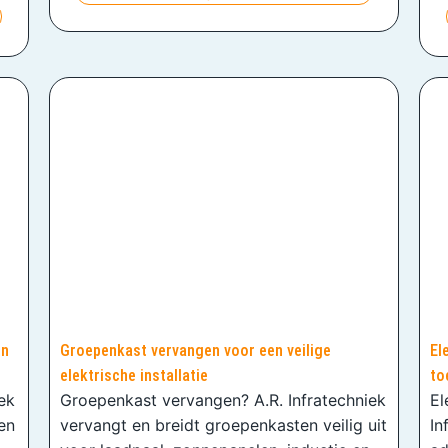
en
Groepenkast vervangen voor een veilige
El
elektrische installatie
to
iek
Groepenkast vervangen? A.R. Infratechniek
El
en
vervangt en breidt groepenkasten veilig uit
In