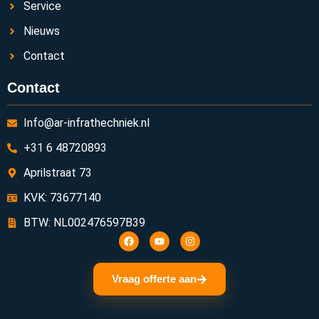
Service
Nieuws
Contact
Contact
Info@ar-infrathechniek.nl
+31 6 48720893
Aprilstraat 73
KVK: 73677140
BTW: NL002476597B39
Vraag offerte aan