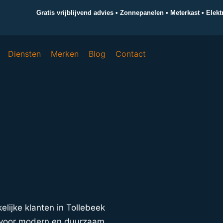
Gratis vrijblijvend advies • Zonnepanelen • Meterkast • Elek
Diensten
Merken
Blog
Contact
kelijke klanten in Tollebeek
s voor modern en duurzaam