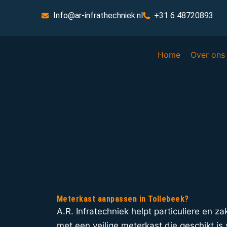
Info@ar-infrathechniek.nl
+31 6 48720893
Home
Over ons
Meterkast aanpassen in Tollebeek?
A.R. Infratechniek helpt particuliere en za
met een veilige meterkast die geschikt i