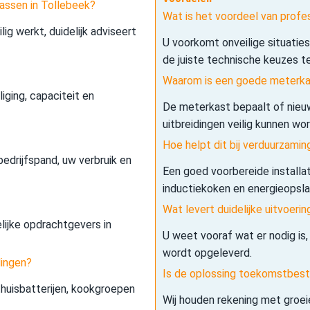
assen in Tollebeek?
Wat is het voordeel van profe
lig werkt, duidelijk adviseert
U voorkomt onveilige situatie
de juiste technische keuzes t
Waarom is een goede meterkas
iging, capaciteit en
De meterkast bepaalt of nieuw
uitbreidingen veilig kunnen wo
Hoe helpt dit bij verduurzamin
edrijfspand, uw verbruik en
Een goed voorbereide installa
inductiekoken en energieopslag 
Wat levert duidelijke uitvoerin
elijke opdrachtgevers in
U weet vooraf wat er nodig is,
wordt opgeleverd.
dingen?
Is de oplossing toekomstbes
 thuisbatterijen, kookgroepen
Wij houden rekening met groe