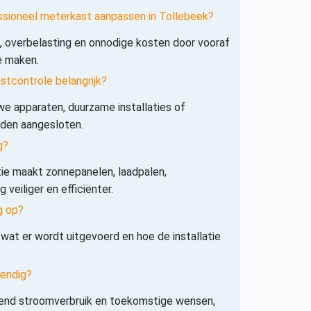
ssioneel meterkast aanpassen in Tollebeek?
s, overbelasting en onnodige kosten door vooraf
e maken.
tcontrole belangrijk?
e apparaten, duurzame installaties of
rden aangesloten.
g?
tie maakt zonnepanelen, laadpalen,
veiliger en efficiënter.
g op?
 wat er wordt uitgevoerd en hoe de installatie
tendig?
iend stroomverbruik en toekomstige wensen,