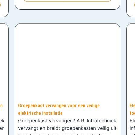
en
Groepenkast vervangen voor een veilige
El
elektrische installatie
to
iek
Groepenkast vervangen? A.R. Infratechniek
El
en
vervangt en breidt groepenkasten veilig uit
In