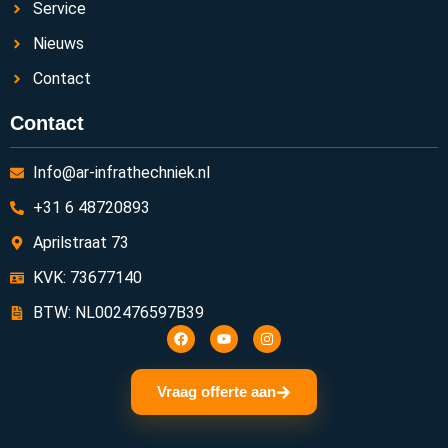
Service
Nieuws
Contact
Contact
Info@ar-infrathechniek.nl
+31 6 48720893
Aprilstraat 73
KVK: 73677140
BTW: NL002476597B39
Vraag offerte aan