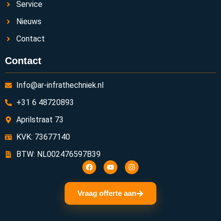
Service
Nieuws
Contact
Contact
Info@ar-infrathechniek.nl
+31 6 48720893
Aprilstraat 73
KVK: 73677140
BTW: NL002476597B39
Vraag offerte aan