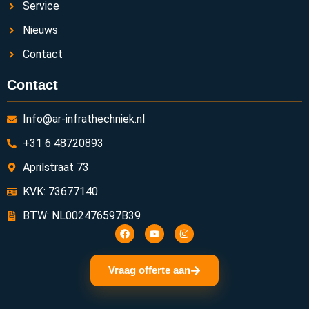
Service
Nieuws
Contact
Contact
Info@ar-infrathechniek.nl
+31 6 48720893
Aprilstraat 73
KVK: 73677140
BTW: NL002476597B39
Vraag offerte aan