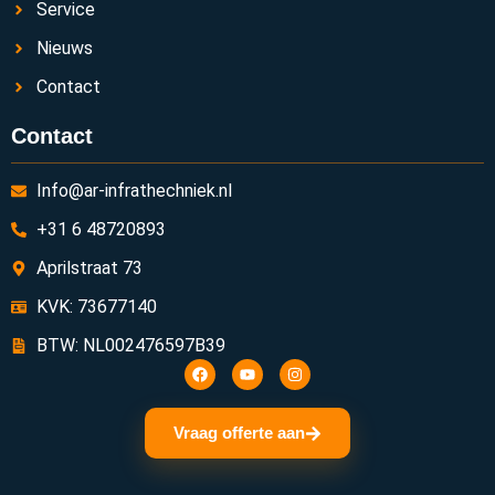
Service
Nieuws
Contact
Contact
Info@ar-infrathechniek.nl
+31 6 48720893
Aprilstraat 73
KVK: 73677140
BTW: NL002476597B39
Vraag offerte aan