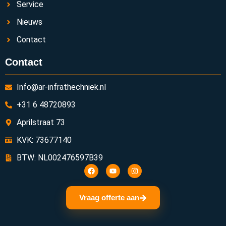
Service
Nieuws
Contact
Contact
Info@ar-infrathechniek.nl
+31 6 48720893
Aprilstraat 73
KVK: 73677140
BTW: NL002476597B39
Vraag offerte aan