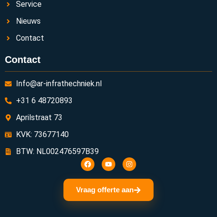
Service
Nieuws
Contact
Contact
Info@ar-infrathechniek.nl
+31 6 48720893
Aprilstraat 73
KVK: 73677140
BTW: NL002476597B39
Vraag offerte aan