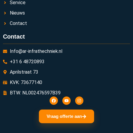
Service
Nieuws
Contact
Contact
Info@ar-infrathechniek.nl
+31 6 48720893
Aprilstraat 73
KVK: 73677140
BTW: NL002476597B39
Vraag offerte aan