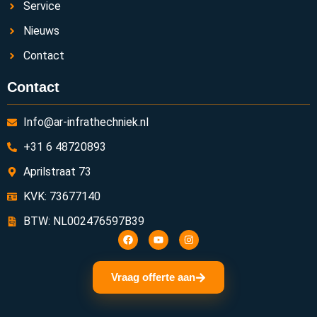
Service
Nieuws
Contact
Contact
Info@ar-infrathechniek.nl
+31 6 48720893
Aprilstraat 73
KVK: 73677140
BTW: NL002476597B39
Vraag offerte aan