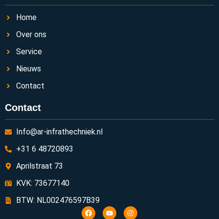
Home
Over ons
Service
Nieuws
Contact
Contact
Info@ar-infrathechniek.nl
+31 6 48720893
Aprilstraat 73
KVK: 73677140
BTW: NL002476597B39