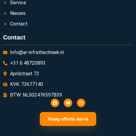
Service
Nieuws
Contact
Contact
Info@ar-infrathechniek.nl
+31 6 48720893
Aprilstraat 73
KVK: 73677140
BTW: NL002476597B39
Vraag offerte aan