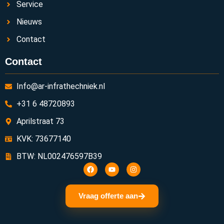
Service
Nieuws
Contact
Contact
Info@ar-infrathechniek.nl
+31 6 48720893
Aprilstraat 73
KVK: 73677140
BTW: NL002476597B39
Vraag offerte aan