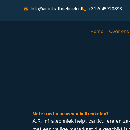
Info@ar-infrathechniek.nl
+31 6 48720893
Home
Over ons
Meterkast aanpassen in Breukelen?
A.R. Infratechniek helpt particuliere en za
met een veilige meterkast die geschikt i