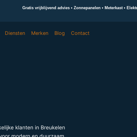
Gratis vrijblijvend advies • Zonnepanelen • Meterkast • Elek
Diensten
Merken
Blog
Contact
kelijke klanten in Breukelen
s voor modern en duurzaam