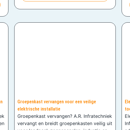
en
Groepenkast vervangen voor een veilige
El
elektrische installatie
to
iek
Groepenkast vervangen? A.R. Infratechniek
El
en
vervangt en breidt groepenkasten veilig uit
In