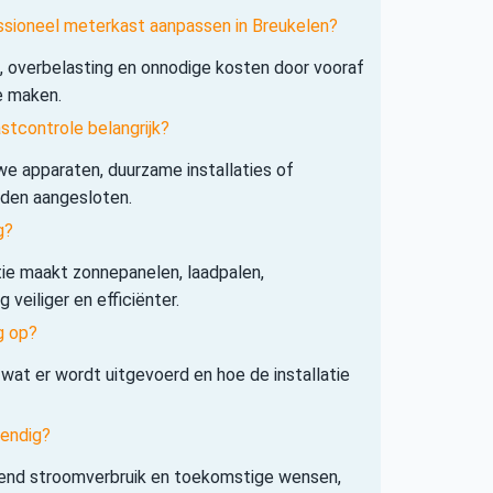
ssioneel meterkast aanpassen in Breukelen?
s, overbelasting en onnodige kosten door vooraf
e maken.
tcontrole belangrijk?
e apparaten, duurzame installaties of
rden aangesloten.
g?
tie maakt zonnepanelen, laadpalen,
veiliger en efficiënter.
g op?
 wat er wordt uitgevoerd en hoe de installatie
tendig?
iend stroomverbruik en toekomstige wensen,