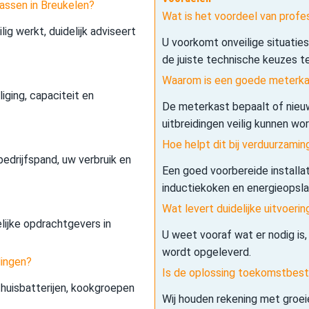
assen in Breukelen?
Wat is het voordeel van profe
lig werkt, duidelijk adviseert
U voorkomt onveilige situatie
de juiste technische keuzes t
Waarom is een goede meterkas
iging, capaciteit en
De meterkast bepaalt of nieuw
uitbreidingen veilig kunnen wo
Hoe helpt dit bij verduurzamin
edrijfspand, uw verbruik en
Een goed voorbereide installa
inductiekoken en energieopslag 
Wat levert duidelijke uitvoerin
elijke opdrachtgevers in
U weet vooraf wat er nodig is,
wordt opgeleverd.
dingen?
Is de oplossing toekomstbes
 thuisbatterijen, kookgroepen
Wij houden rekening met groe